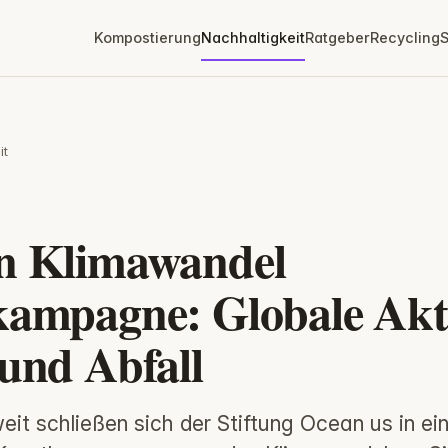
Kompostierung
Nachhaltigkeit
Ratgeber
Recycling
S
it
T
n Klimawandel
ampagne: Globale Akt
und Abfall
it schließen sich der Stiftung Ocean us in ei