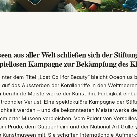
en aus aller Welt schließen sich der Stiftun
spiellosen Kampagne zur Bekämpfung des K
nter dem Titel „Last Call for Beauty“ bleicht Ocean u
auf das Aussterben der Korallenriffe in den Weltmee
berühmte Meisterwerke der Kunst ihre Farbigkeit einbüß
trophaler Verlust. Eine spektakuläre Kampagne der Stift
ichkeit werden – und die bekanntesten Meisterwerke de
mmierter Museen verbleichen. Vom Palast von Versaille
um Prado, dem Guggenheim und der National Art Gallery
 Kunstmuseen mit. Sie schaffen internationale Aufmerk