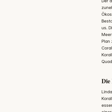
Der d
zune
Ökosy
Besta
us. D
Meere
Plan 
Coral
Koral
Quadr
Die
Lind
Koral
essen