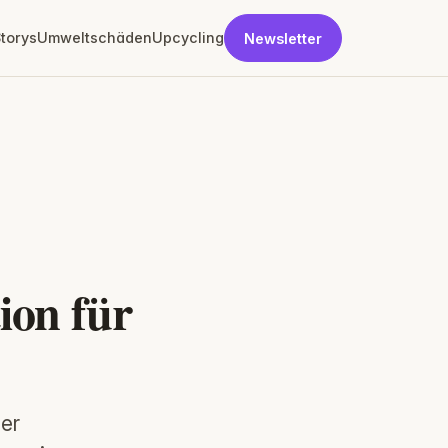
torys
Umweltschäden
Upcycling
Newsletter
ion für
ner