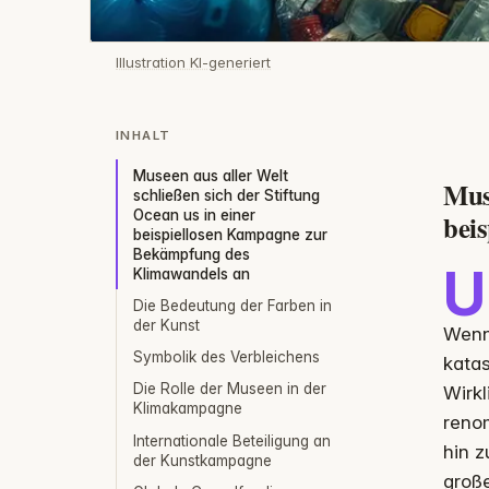
Illustration KI-generiert
INHALT
Museen aus aller Welt
Muse
schließen sich der Stiftung
Ocean us in einer
bei
beispiellosen Kampagne zur
Bekämpfung des
U
Klimawandels an
Die Bedeutung der Farben in
der Kunst
Wenn 
Symbolik des Verbleichens
katas
Die Rolle der Museen in der
Wirkl
Klimakampagne
reno
Internationale Beteiligung an
hin z
der Kunstkampagne
große