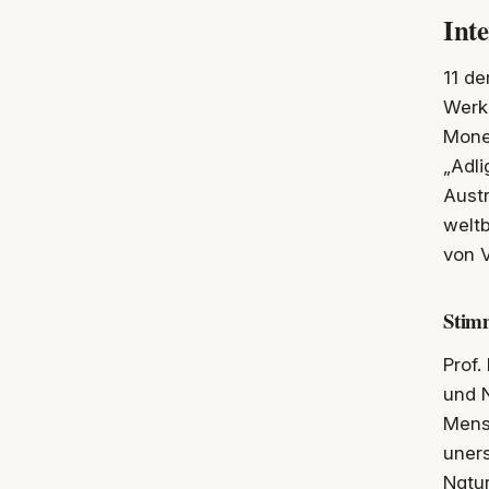
Int
11 de
Werk
Monet
„Adli
Austr
welt
von V
Stim
Prof.
und N
Mens
uners
Natu