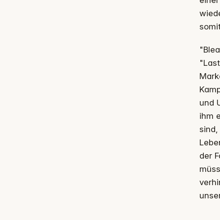
eine
wiede
somit
"Blea
"Last
Mark
Kampa
und U
ihm e
sind,
Leben
der F
müss
verhi
unse