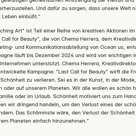
r gewaltigen gemeinsamen Anstrengung die Vielfalt un
rherzustellen. Und dafür zu sorgen, dass unsere Welt n
 Leben einbüßt.“
ching Art" ist Teil einer Reihe von kreativen Aktionen
 Call for Beauty", die von Chema Herrera, dem Kreativdir
eting- und Kommunikationsabteilung von Ocean us, entw
gne läuft bis Dezember 2024 und wird von wichtigen int
nternehmen unterstützt. Chema Herrera, Kreativdirekto
ntwickelte Kampagne: "Last Call for Beauty" wirft die Fr
 Schönheit zu verlieren. Sei es in der Kunst, in der Mode
 oder auf unserem Planeten. Wir alle wollen es schön ha
amilie oder im Urlaub. Schönheit motiviert uns zum Hand
en wir dringend handeln, um den Verlust eines der sc
ndern. Das Schlimmste wäre, den Verlust der Schönheit 
rem Planeten einfach hinzunehmen.“