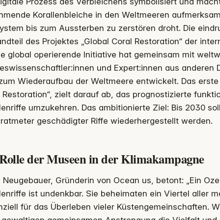
igitale Prozess des Verbleichens symbolisiert und mach
hmende Korallenbleiche in den Weltmeeren aufmerksam,
stem bis zum Aussterben zu zerstören droht. Die eindru
ndteil des Projektes „Global Coral Restoration“ der inte
ie global operierende Initiative hat gemeinsam mit welt
swissenschaftler:innen und Expert:innen aus anderen D
zum Wiederaufbau der Weltmeere entwickelt. Das erste P
 Restoration“, zielt darauf ab, das prognostizierte funkt
lenriffe umzukehren. Das ambitionierte Ziel: Bis 2030 so
atmeter geschädigter Riffe wiederhergestellt werden.
 Rolle der Museen in der Klimakampagne
a Neugebauer, Gründerin von Ocean us, betont: „Ein Oze
lenriffe ist undenkbar. Sie beheimaten ein Viertel aller 
ziell für das Überleben vieler Küstengemeinschaften. Wi