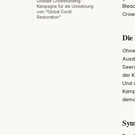
Globale Crowdfunding-
Bleac
Kampagne für die Umsetzung
von "Global Coral
Crowd
Restoration"
Die
Ohne 
Ausdr
Seer
der K
Und 
Kampa
demon
Sym