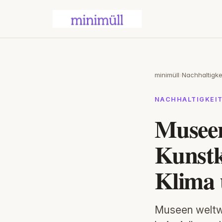
minimüll
›
Nachhaltigke
NACHHALTIGKEI
Musee
Kunstk
Klima 
Museen weltwe