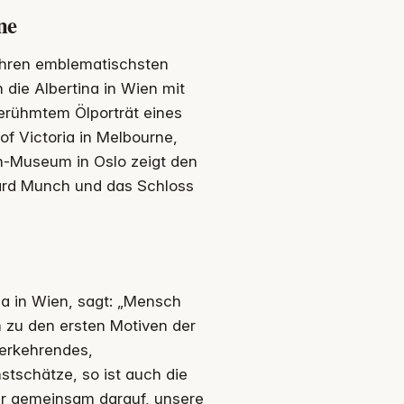
ne
 ihren emblematischsten
ie Albertina in Wien mit
berühmtem Ölporträt eines
of Victoria in Melbourne,
ch-Museum in Oslo zeigt den
vard Munch und das Schloss
ina in Wien, sagt: „Mensch
n zu den ersten Motiven der
derkehrendes,
stschätze, so ist auch die
ir gemeinsam darauf, unsere