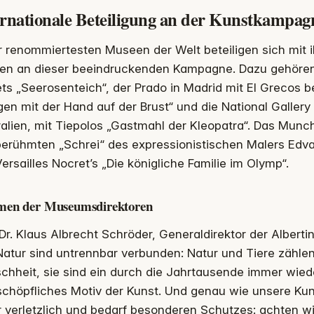
ernationale Beteiligung an der Kunstkampag
r renommiertesten Museen der Welt beteiligen sich mit
en an dieser beeindruckenden Kampagne. Dazu gehören d
s „Seerosenteich“, der Prado in Madrid mit El Grecos 
gen mit der Hand auf der Brust“ und die National Gallery 
alien, mit Tiepolos „Gastmahl der Kleopatra“. Das Mun
berühmten „Schrei“ des expressionistischen Malers Ed
ersailles Nocret’s „Die königliche Familie im Olymp“.
men der Museumsdirektoren
 Dr. Klaus Albrecht Schröder, Generaldirektor der Albert
atur sind untrennbar verbunden: Natur und Tiere zähle
chheit, sie sind ein durch die Jahrtausende immer wie
chöpfliches Motiv der Kunst. Und genau wie unsere Kun
r verletzlich und bedarf besonderen Schutzes: achten w