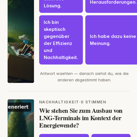
Herausforderungen.
Lösung.
Ich bin
skeptisch
gegenüber
Ich habe dazu keine
der Effizienz
Meinung.
und
Nachhaltigkeit.
Antwort waehlen — danach siehst du, wie die
anderen abgestimmt haben.
NACHHALTIGKEIT
·
0 STIMMEN
Wie stehen Sie zum Ausbau von
LNG-Terminals im Kontext der
Energiewende?