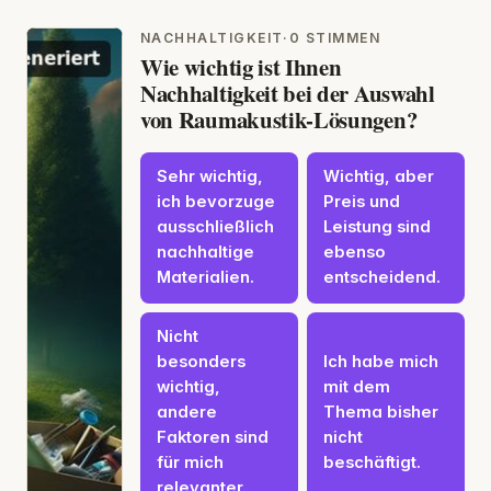
NACHHALTIGKEIT
·
0 STIMMEN
Wie wichtig ist Ihnen
Nachhaltigkeit bei der Auswahl
von Raumakustik-Lösungen?
Sehr wichtig,
Wichtig, aber
ich bevorzuge
Preis und
ausschließlich
Leistung sind
nachhaltige
ebenso
Materialien.
entscheidend.
Nicht
besonders
Ich habe mich
wichtig,
mit dem
andere
Thema bisher
Faktoren sind
nicht
für mich
beschäftigt.
relevanter.