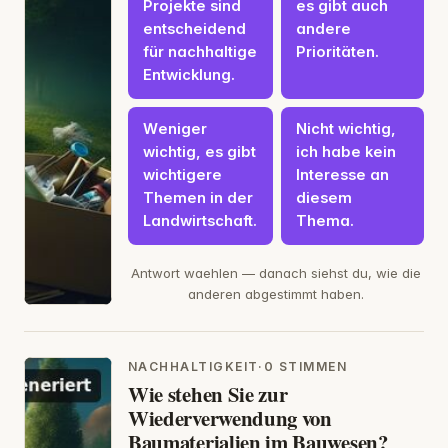
Projekte sind
es gibt auch
entscheidend
andere
für nachhaltige
Prioritäten.
Entwicklung.
Weniger
Nicht wichtig,
wichtig, es gibt
ich habe kein
wichtigere
Interesse an
Themen in der
diesem
Landwirtschaft.
Thema.
Antwort waehlen — danach siehst du, wie die
anderen abgestimmt haben.
NACHHALTIGKEIT
·
0 STIMMEN
Wie stehen Sie zur
Wiederverwendung von
Baumaterialien im Bauwesen?