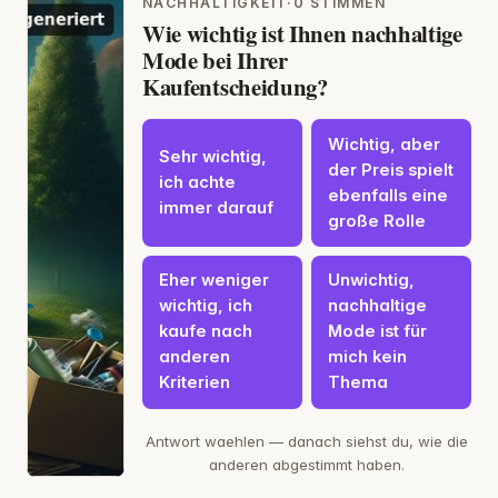
NACHHALTIGKEIT
·
0 STIMMEN
Wie wichtig ist Ihnen nachhaltige
Mode bei Ihrer
Kaufentscheidung?
Wichtig, aber
Sehr wichtig,
der Preis spielt
ich achte
ebenfalls eine
immer darauf
große Rolle
Eher weniger
Unwichtig,
wichtig, ich
nachhaltige
kaufe nach
Mode ist für
anderen
mich kein
Kriterien
Thema
Antwort waehlen — danach siehst du, wie die
anderen abgestimmt haben.