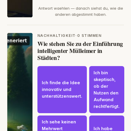
Antwort waehlen — danach siehst du, wie die
anderen abgestimmt haben.
NACHHALTIGKEIT
·
0 STIMMEN
Wie stehen Sie zu der Einführung
intelligenter Mülleimer in
Städten?
Ich bin
skeptisch,
Ich finde die Idee
ob der
innovativ und
Nutzen den
unterstützenswert.
Aufwand
rechtfertigt.
Ich sehe keinen
Mehrwert
Ich habe