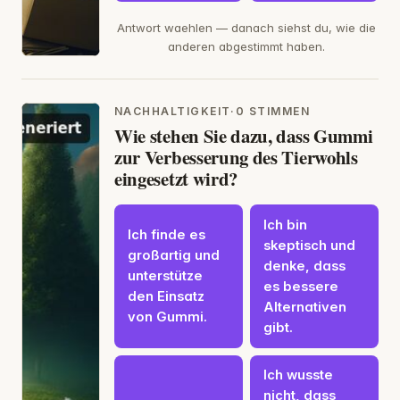
Antwort waehlen — danach siehst du, wie die
anderen abgestimmt haben.
NACHHALTIGKEIT
·
0 STIMMEN
Wie stehen Sie dazu, dass Gummi
zur Verbesserung des Tierwohls
eingesetzt wird?
Ich bin
Ich finde es
skeptisch und
großartig und
denke, dass
unterstütze
es bessere
den Einsatz
Alternativen
von Gummi.
gibt.
Ich wusste
nicht, dass