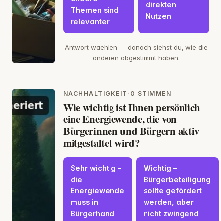
direkten
Themen sind
Nutzen
relevanter
Antwort waehlen — danach siehst du, wie die
anderen abgestimmt haben.
NACHHALTIGKEIT
·
0 STIMMEN
Wie wichtig ist Ihnen persönlich
eine Energiewende, die von
Bürgerinnen und Bürgern aktiv
mitgestaltet wird?
Sehr wichtig –
Wichtig –
die
Bürgerbeteiligung
Energiewende
sollte gefördert
muss in
werden, aber
Bürgerhand
nicht zwingend