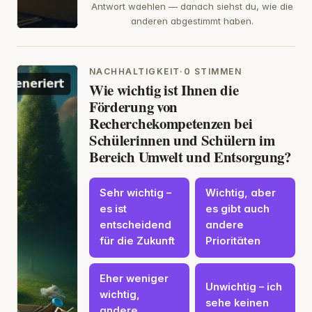
Antwort waehlen — danach siehst du, wie die
anderen abgestimmt haben.
NACHHALTIGKEIT
·
0 STIMMEN
Wie wichtig ist Ihnen die
Förderung von
Recherchekompetenzen bei
Schülerinnen und Schülern im
Bereich Umwelt und Entsorgung?
Sehr wichtig –
Wichtig, aber
es ist
es gibt auch
entscheidend
andere
für die Zukunft
Prioritäten
Eher weniger
Unwichtig – ich
wichtig,
sehe keinen
andere