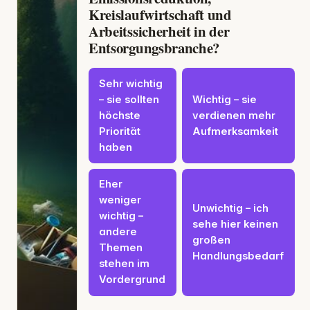
Kreislaufwirtschaft und
Arbeitssicherheit in der
Entsorgungsbranche?
Sehr wichtig
– sie sollten
Wichtig – sie
höchste
verdienen mehr
Priorität
Aufmerksamkeit
haben
Eher
weniger
Unwichtig – ich
wichtig –
sehe hier keinen
andere
großen
Themen
Handlungsbedarf
stehen im
Vordergrund