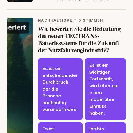
NACHHALTIGKEIT
·
0 STIMMEN
Wie bewerten Sie die Bedeutung
des neuen TECTRANS-
Batteriesystems für die Zukunft
der Nutzfahrzeugindustrie?
Es ist ein
Es ist ein
wichtiger
entscheidender
Fortschritt,
Durchbruch,
wird aber nur
der die
einen
Branche
moderaten
nachhaltig
Einfluss
verändern wird.
haben.
Es ist
Ich bin