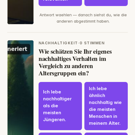
Antwort waehlen — danach siehst du, wie die
anderen abgestimmt haben.
NACHHALTIGKEIT
·
0 STIMMEN
Wie schätzen Sie Ihr eigenes
nachhaltiges Verhalten im
Vergleich zu anderen
Altersgruppen ein?
Ich lebe
Ich lebe
ähnlich
nachhaltiger
nachhaltig wie
als die
die meisten
meisten
Menschen in
Jüngeren.
meinem Alter.