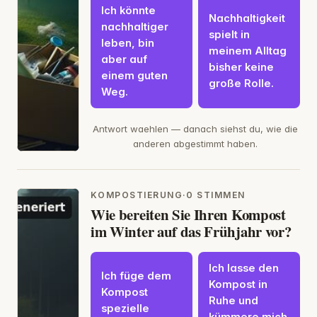
Ich könnte
Nachhaltigkeit
nachhaltiger
spielt in
leben, bin
meinem Alltag
aber auf
bisher keine
einem guten
große Rolle.
Weg.
Antwort waehlen — danach siehst du, wie die
anderen abgestimmt haben.
KOMPOSTIERUNG
·
0 STIMMEN
Wie bereiten Sie Ihren Kompost
im Winter auf das Frühjahr vor?
Ich lasse den
Ich füge dem
Kompost in
Kompost
Ruhe und
spezielle
kümmere mich