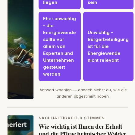
liegen
sein
Eher unwichtig
– die
Energiewende
Unwichtig –
sollte vor
Bürgerbeteiligung
allem von
ist für die
Experten und
Energiewende
Unternehmen
nicht relevant
gesteuert
werden
Antwort waehlen — danach siehst du, wie die
anderen abgestimmt haben.
NACHHALTIGKEIT
·
0 STIMMEN
Wie wichtig ist Ihnen der Erhalt
und die Pflege heimischer Wälder