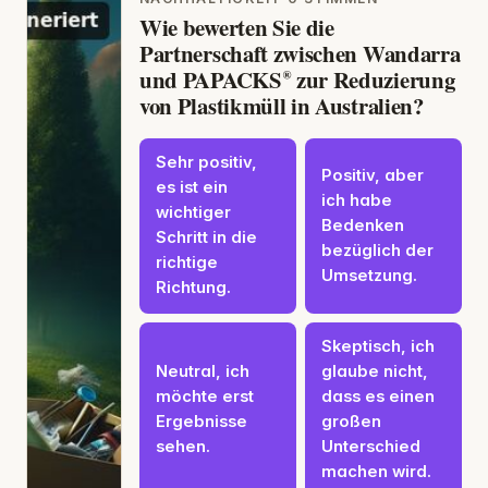
Wie bewerten Sie die
Partnerschaft zwischen Wandarra
und PAPACKS® zur Reduzierung
von Plastikmüll in Australien?
Sehr positiv,
Positiv, aber
es ist ein
ich habe
wichtiger
Bedenken
Schritt in die
bezüglich der
richtige
Umsetzung.
Richtung.
Skeptisch, ich
Neutral, ich
glaube nicht,
möchte erst
dass es einen
Ergebnisse
großen
sehen.
Unterschied
machen wird.