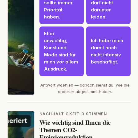
sollte immer
darf nicht
Priorität
darunter
haben.
leiden.
Eher
unwichtig,
Ich habe mich
Kunst und
damit noch
Mode sind für
nicht intensiv
mich vor allem
beschäftigt.
Ausdruck.
Antwort waehlen — danach siehst du, wie die
anderen abgestimmt haben.
NACHHALTIGKEIT
·
0 STIMMEN
Wie wichtig sind Ihnen die
Themen CO2-
Emissionsreduktion,