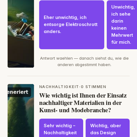
Unwichtig,
ich sehe
Eher unwichtig, ich
darin
entsorge Elektroschrott
keinen
anders.
Mehrwert
für mich.
Antwort waehlen — danach siehst du, wie die
anderen abgestimmt haben.
NACHHALTIGKEIT
·
0 STIMMEN
Wie wichtig ist Ihnen der Einsatz
nachhaltiger Materialien in der
Kunst- und Modebranche?
Sehr wichtig –
Wichtig, aber
Nachhaltigkeit
das Design