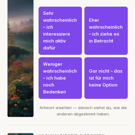
Sehr
wahrscheinlich
Eher
– ich
wahrscheinlich
interessiere
– ich ziehe es
mich aktiv
in Betracht
dafür
Weniger
wahrscheinlich
Gar nicht – das
– ich habe
ist für mich
noch
keine Option
Bedenken
Antwort waehlen — danach siehst du, wie die
anderen abgestimmt haben.