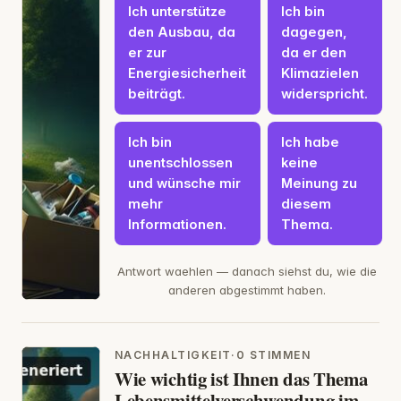
Ich unterstütze
Ich bin
den Ausbau, da
dagegen,
er zur
da er den
Energiesicherheit
Klimazielen
beiträgt.
widerspricht.
Ich bin
Ich habe
unentschlossen
keine
und wünsche mir
Meinung zu
mehr
diesem
Informationen.
Thema.
Antwort waehlen — danach siehst du, wie die
anderen abgestimmt haben.
NACHHALTIGKEIT
·
0 STIMMEN
Wie wichtig ist Ihnen das Thema
Lebensmittelverschwendung im