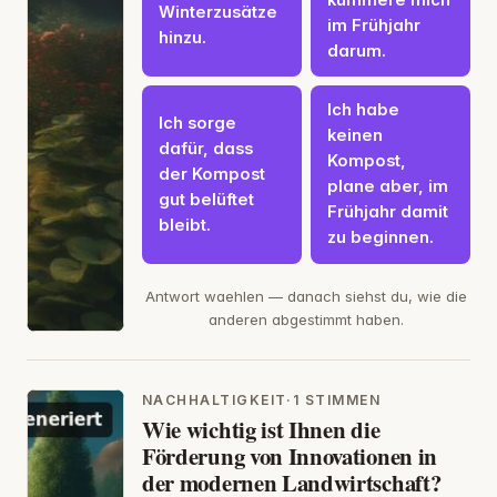
Winterzusätze
im Frühjahr
hinzu.
darum.
Ich habe
Ich sorge
keinen
dafür, dass
Kompost,
der Kompost
plane aber, im
gut belüftet
Frühjahr damit
bleibt.
zu beginnen.
Antwort waehlen — danach siehst du, wie die
anderen abgestimmt haben.
NACHHALTIGKEIT
·
1 STIMMEN
Wie wichtig ist Ihnen die
Förderung von Innovationen in
der modernen Landwirtschaft?