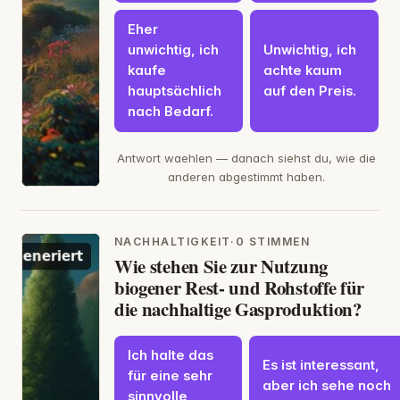
Eher
unwichtig, ich
Unwichtig, ich
kaufe
achte kaum
hauptsächlich
auf den Preis.
nach Bedarf.
Antwort waehlen — danach siehst du, wie die
anderen abgestimmt haben.
NACHHALTIGKEIT
·
0 STIMMEN
Wie stehen Sie zur Nutzung
biogener Rest- und Rohstoffe für
die nachhaltige Gasproduktion?
Ich halte das
Es ist interessant,
für eine sehr
aber ich sehe noch
sinnvolle