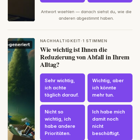
Antwort waehlen — danach siehst du, wie die
anderen abgestimmt haben.
NACHHALTIGKEIT
·
1 STIMMEN
Wie wichtig ist Ihnen die
Reduzierung von Abfall in Ihrem
Alltag?
Sehr wichtig,
Wichtig, aber
ich achte
ich könnte
täglich darauf.
mehr tun.
Nicht so
Ich habe mich
wichtig, ich
damit noch
habe andere
nicht
Prioritäten.
beschäftigt.