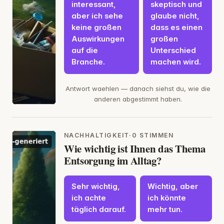
interessant,
skeptisch und
aber ich sehe
glaube nicht,
keine großen
dass es einen
Auswirkungen
großen
auf die
Unterschied
Branche.
machen wird.
Antwort waehlen — danach siehst du, wie die
anderen abgestimmt haben.
NACHHALTIGKEIT
·
0 STIMMEN
Wie wichtig ist Ihnen das Thema
Entsorgung im Alltag?
Sehr wichtig,
Wichtig, aber
ich achte
ich könnte
täglich darauf.
mehr tun.