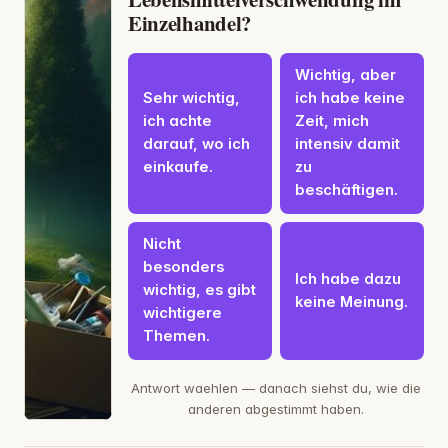
Einzelhandel?
Wichtig, aber
Sehr wichtig,
ich habe keine
ich achte
Zeit, mich
darauf, wo ich
intensiv damit
einkaufe.
zu
beschäftigen.
Nicht
besonders
Ich habe dazu
wichtig, es gibt
keine Meinung.
wichtigere
Themen.
Antwort waehlen — danach siehst du, wie die
anderen abgestimmt haben.