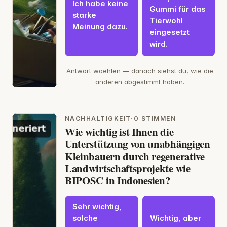
Ich habe keine
Gummi für das
starke
Tierwohl
Meinung dazu.
eingesetzt
wird.
Antwort waehlen — danach siehst du, wie die
anderen abgestimmt haben.
NACHHALTIGKEIT
·
0 STIMMEN
Wie wichtig ist Ihnen die
Unterstützung von unabhängigen
Kleinbauern durch regenerative
Landwirtschaftsprojekte wie
BIPOSC in Indonesien?
Sehr wichtig,
solche
Wichtig, aber