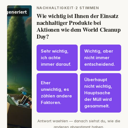
NACHHALTIGKEIT
·
2 STIMMEN
Wie wichtig ist Ihnen der Einsatz
nachhaltiger Produkte bei
Aktionen wie dem World Cleanup
Day?
Sehr wichtig,
Wichtig, aber
ich achte
nicht immer
immer darauf.
entscheidend.
Überhaupt
Eher
nicht wichtig,
unwichtig, es
Hauptsache
zählen andere
der Müll wird
Faktoren.
gesammelt.
Antwort waehlen — danach siehst du, wie die
anderen abgestimmt haben.