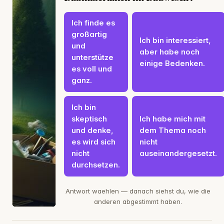
Ich finde es
großartig
Ich bin interessiert,
und
aber habe noch
unterstütze
einige Bedenken.
es voll und
ganz.
Ich bin
skeptisch
Ich habe mich mit
und denke,
dem Thema noch
es wird sich
nicht
nicht
auseinandergesetzt.
durchsetzen.
Antwort waehlen — danach siehst du, wie die
anderen abgestimmt haben.