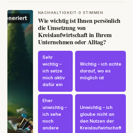
NACHHALTIGKEIT
·
0 STIMMEN
Wie wichtig ist Ihnen persönlich
die Umsetzung von
Kreislaufwirtschaft in Ihrem
Unternehmen oder Alltag?
Sehr
wichtig –
Wichtig – ich achte
ich setze
darauf, wo es
mich aktiv
möglich ist
dafür ein
Eher
unwichtig –
Unwichtig – ich
ich sehe
glaube nicht an
noch
den Nutzen der
andere
Kreislaufwirtschaft