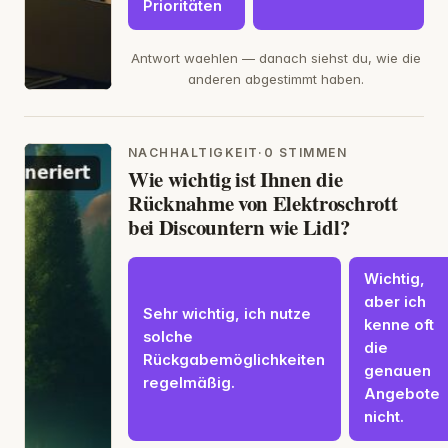
Prioritäten
Antwort waehlen — danach siehst du, wie die
anderen abgestimmt haben.
NACHHALTIGKEIT
·
0 STIMMEN
Wie wichtig ist Ihnen die
Rücknahme von Elektroschrott
bei Discountern wie Lidl?
Wichtig,
aber ich
Sehr wichtig, ich nutze
kenne oft
solche
die
Rückgabemöglichkeiten
genauen
regelmäßig.
Angebote
nicht.