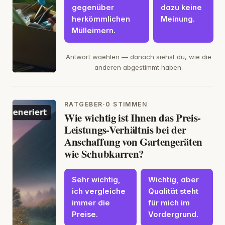
gegenüber
dazu keine
herkömmlichen
Meinung.
Mülleimern.
Antwort waehlen — danach siehst du, wie die
anderen abgestimmt haben.
RATGEBER
·
0 STIMMEN
Wie wichtig ist Ihnen das Preis-
Leistungs-Verhältnis bei der
Anschaffung von Gartengeräten
wie Schubkarren?
Sehr wichtig,
Wichtig, aber
ich vergleiche
Qualität steht
immer die
für mich im
Preise.
Vordergrund.