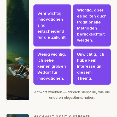
Wichtig, aber
Sehr wichtig,
es sollten auch
Innovationen
traditionelle
sind
Methoden
entscheidend
berücksichtigt
für die Zukunft.
werden.
Wenig wichtig,
Unwichtig, ich
ich sehe
habe kein
keinen großen
Interesse an
Bedarf für
diesem
Innovationen.
Thema.
Antwort waehlen — danach siehst du, wie die
anderen abgestimmt haben.
NACHHALTIGKEIT
·
0 STIMMEN