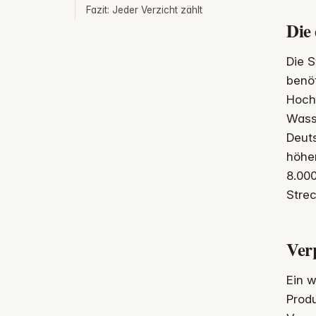
Fazit: Jeder Verzicht zählt
Die
Die S
benöt
Hochg
Wasse
Deuts
höher
8.000
Stre
Ver
Ein w
Produ