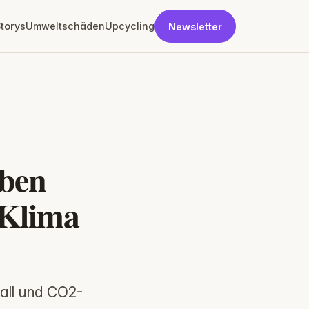
torys
Umweltschäden
Upcycling
Newsletter
oben
 Klima
all und CO2-