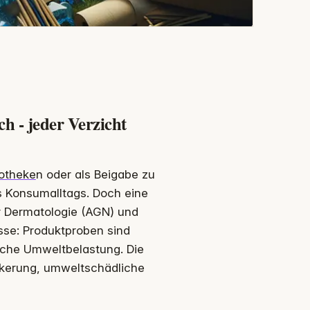
h - jeder Verzicht
otheke
n oder als Beigabe zu
es Konsumalltags. Doch eine
er Dermatologie (AGN) und
sse: Produktproben sind
liche Umweltbelastung. Die
ölkerung, umweltschädliche