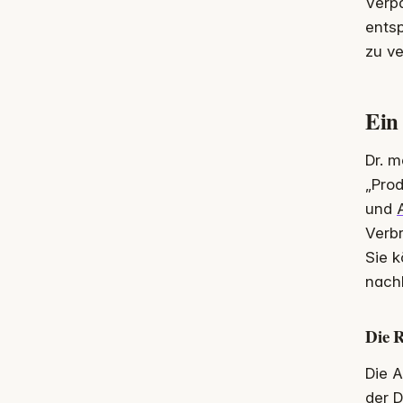
Verp
entsp
zu v
Ein
Dr. m
„Prod
und
Verbr
Sie k
nachh
Die R
Die A
der D