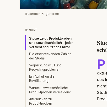
Illustration KI-generiert
INHALT
Studie zeigt: Produktproben
Stud
sind umweltschädlich - jeder
Verzicht schützt das Klima
sch
Die erschreckenden Zahlen
der Studie
P
Verpackungsmüll und
Recyclingprobleme
aktue
Ein Aufruf an die
des I
Bevölkerung
nicht
Warum umweltschädliche
Studi
Produktproben vermeiden?
Prod
Alternativen zu
Produktproben