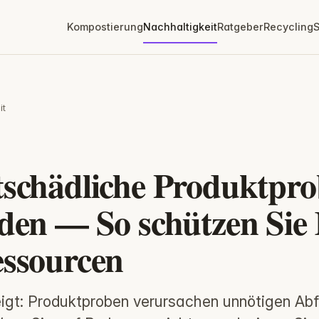
Kompostierung
Nachhaltigkeit
Ratgeber
Recycling
S
it
T
schädliche Produktpr
den — So schützen Sie
ssourcen
eigt: Produktproben verursachen unnötigen Abf