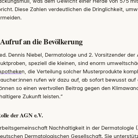
ackungsmüll, was dem Gewicht einer Herde von 575 mit
richt. Diese Zahlen verdeutlichen die Dringlichkeit, um
ermeiden.
 Aufruf an die Bevölkerung
ed. Dennis Niebel, Dermatologe und 2. Vorsitzender der 
uktproben, speziell die kleinen, sind enorm umweltschäd
Apotheke
n, die Verteilung solcher Musterprodukte komple
aucher:innen rufen wir dazu auf, ab sofort bewusst auf
önnen so einen wertvollen Beitrag gegen den Klimawand
altigere Zukunft leisten.“
olle der AGN e.V.
rbeitsgemeinschaft Nachhaltigkeit in der Dermatologie (
eutschen Dermatologischen Gesellschaft. Sie unterstütz