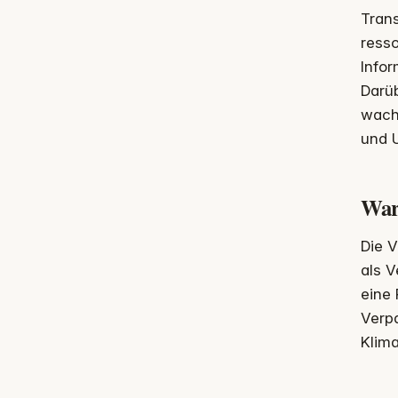
Trans
ress
Infor
Darüb
wach
und 
War
Die V
als 
eine 
Verpa
Klim