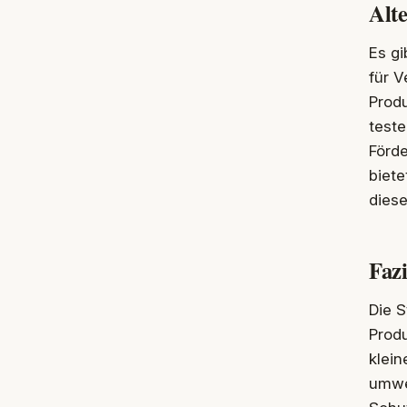
Alt
Es gi
für V
Prod
test
Förd
biete
diese
Fazi
Die S
Produ
klein
umwe