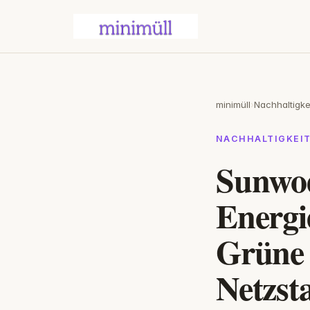
minimüll
›
Nachhaltigke
NACHHALTIGKEI
Sunwod
Energi
Grüne 
Netzsta