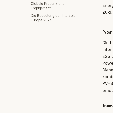
Globale Präsenz und
Ener
Engagement
Zukun
Die Bedeutung der Intersolar
Europe 2024
Nac
Die 
info
ESS u
Power
Dies
komb
PV+Sp
erheb
Innov