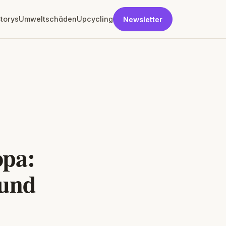
torys
Umweltschäden
Upcycling
Newsletter
opa:
 und