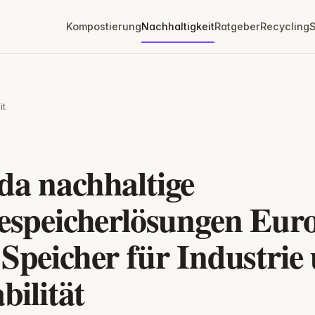
Kompostierung
Nachhaltigkeit
Ratgeber
Recycling
S
it
T
a nachhaltige
espeicherlösungen Eur
Speicher für Industrie
bilität