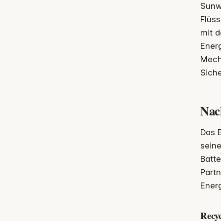
Sunw
Flüss
mit d
Ener
Mech
Siche
Nach
Das 
seine
Batt
Part
Energ
Recy