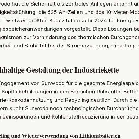
oda hat die Sicherheit als zentrales Anliegen erkannt
igkeitskühlung, die 625-Ah-Zellen und das 10-Meter-Mo
er weltweit größten Kapazität im Jahr 2024 für Energie
giespeicheranwendungen vorgestellt. Diese Lösungen b
anismen zur Verhinderung des thermischen Durchgehen
rheit und Stabilität bei der Stromerzeugung, -übertrag
haltige Gestaltung der Industriekette
Engagement von Sunwoda für die gesamte Energiespeich
 Kapitalbeteiligungen in den Bereichen Rohstoffe, Batt
erie-Kaskadennutzung und Recycling deutlich. Durch di
nern sucht Sunwoda nach technologischen Durchbrüche
ieeinsparungen und Kohlenstoffreduzierung in der gesa
cling und Wiederverwendung von Lithiumbatterien