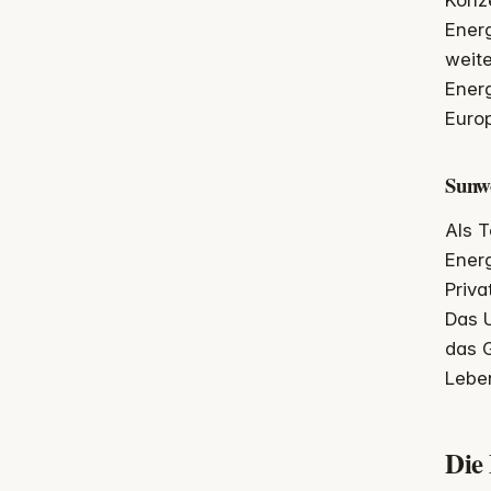
Konze
Ener
weit
Energ
Euro
Sunw
Als 
Energ
Priva
Das 
das G
Lebe
Die