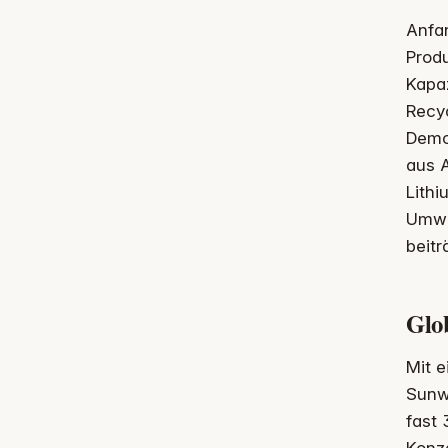
Anfan
Produ
Kapa
Recy
Demon
aus A
Lith
Umwe
beitr
Glo
Mit e
Sunw
fast 