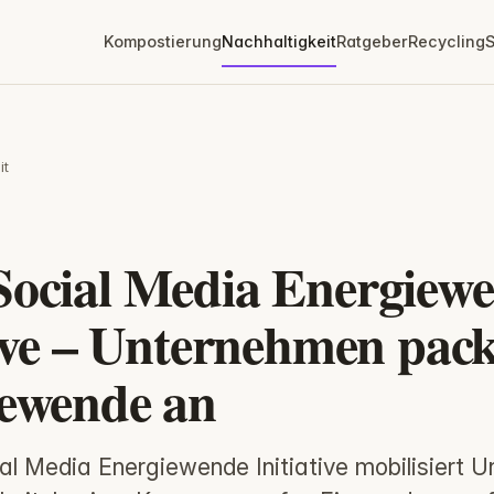
Kompostierung
Nachhaltigkeit
Ratgeber
Recycling
S
it
T
ocial Media Energiew
tive – Unternehmen pack
ewende an
al Media Energiewende Initiative mobilisiert 