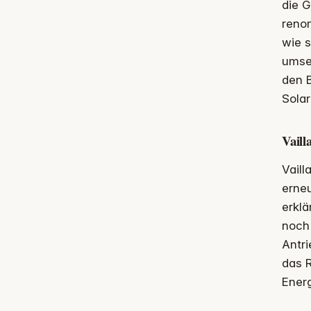
die G
reno
wie s
umse
den B
Solar
Vaill
Vaill
erneu
erklä
noch 
Antr
das 
Energ