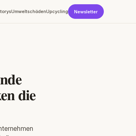
torys
Umweltschäden
Upcycling
Newsletter
ende
en die
Unternehmen