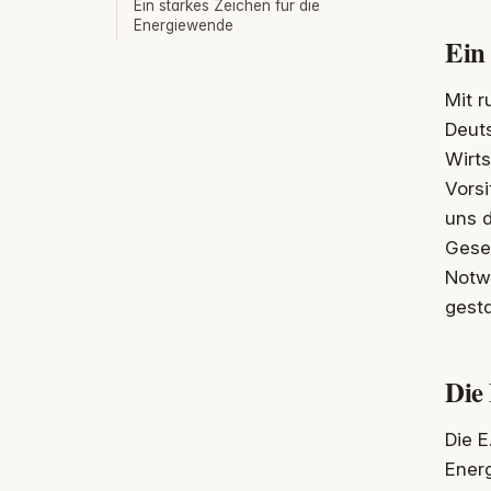
Ein starkes Zeichen für die
Energiewende
Ein
Mit r
Deut
Wirt
Vorsi
uns d
Gesel
Notwe
gesta
Die
Die E
Ener