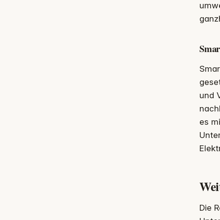
umwel
ganzh
Smart
Smart
geset
und V
nach
es m
Unte
Elekt
Wei
Die R