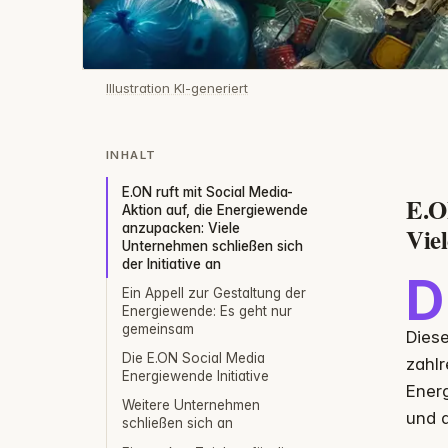
Illustration KI-generiert
INHALT
E.ON ruft mit Social Media-
E.O
Aktion auf, die Energiewende
anzupacken: Viele
Viel
Unternehmen schließen sich
der Initiative an
D
Ein Appell zur Gestaltung der
Energiewende: Es geht nur
gemeinsam
Diese
Die E.ON Social Media
zahl
Energiewende Initiative
Energ
Weitere Unternehmen
und d
schließen sich an