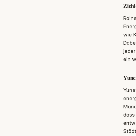
Ziehl
Raine
Energ
wie 
Dabei
jeder
ein w
Yunex
Yunex
energ
Manag
dass 
entwi
Städt