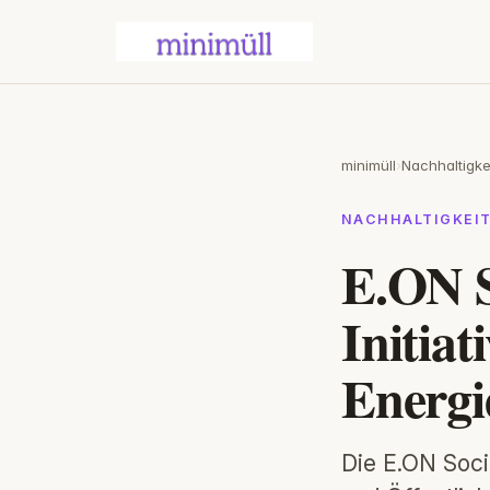
minimüll
›
Nachhaltigke
NACHHALTIGKEI
E.ON S
Initia
Energi
Die E.ON Soci