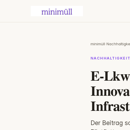
minimüll
›
Nachhaltigke
NACHHALTIGKEI
E-Lkw
Innova
Infras
Der Beitrag s