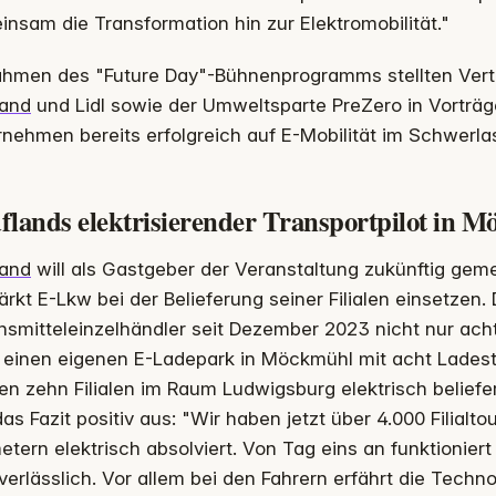
nsam die Transformation hin zur Elektromobilität."
ahmen des "Future Day"-Bühnenprogramms stellten Vert
land
und Lidl sowie der Umweltsparte PreZero in Vorträg
nehmen bereits erfolgreich auf E-Mobilität im Schwerla
flands elektrisierender Transportpilot in 
land
will als Gastgeber der Veranstaltung zukünftig gem
ärkt E-Lkw bei der Belieferung seiner Filialen einsetzen. 
smitteleinzelhändler seit Dezember 2023 nicht nur acht
 einen eigenen E-Ladepark in Möckmühl mit acht Ladest
n zehn Filialen im Raum Ludwigsburg elektrisch beliefe
 das Fazit positiv aus: "Wir haben jetzt über 4.000 Filial
etern elektrisch absolviert. Von Tag eins an funktionier
verlässlich. Vor allem bei den Fahrern erfährt die Tech