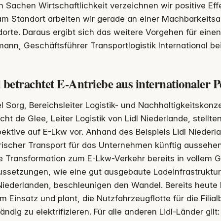
n Sachen Wirtschaftlichkeit verzeichnen wir positive Ef
am Standort arbeiten wir gerade an einer Machbarkeitsa
orte. Daraus ergibt sich das weitere Vorgehen für einen
ann, Geschäftsführer Transportlogistik International be
 betrachtet E-Antriebe aus internationaler P
l Sorg, Bereichsleiter Logistik- und Nachhaltigkeitskonze
cht de Glee, Leiter Logistik von Lidl Niederlande, stellten
ektive auf E-Lkw vor. Anhand des Beispiels Lidl Niederla
trischer Transport für das Unternehmen künftig aussehe
ie Transformation zum E-Lkw-Verkehr bereits in vollem
ussetzungen, wie eine gut ausgebaute Ladeinfrastruktu
iederlanden, beschleunigen den Wandel. Bereits heute h
m Einsatz und plant, die Nutzfahrzeugflotte für die Filia
tändig zu elektrifizieren. Für alle anderen Lidl-Länder gi