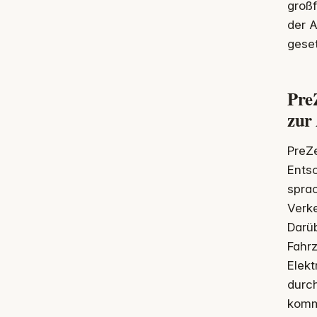
groß
der A
geset
Pre
zur
PreZe
Entso
sprac
Verk
Darü
Fahr
Elek
durc
komm