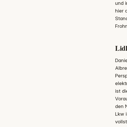
und i
hier 
Stand
Frohm
Lidl
Danie
Albre
Persp
elek
ist d
Vora
den N
Lkw i
volls