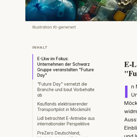
Illustration KI-generiert
INHALT
E-Lkw im Fokus:
E-L
Unternehmen der Schwarz
Gruppe veranstalten "Future
"Fu
Day"
"Future Day" vernetzt die
I
n 
Branche und baut Vorbehalte
Un
ab
Möck
Kauflands elektrisierender
Transportpilot in Möckmühl
widme
Lidl betrachtet E-Antriebe aus
Auss
internationaler Perspektive
Einbl
PreZero Deutschland,
und I