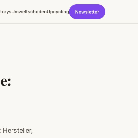
torys
Umweltschäden
Upcycling
Newsletter
e:
Hersteller,