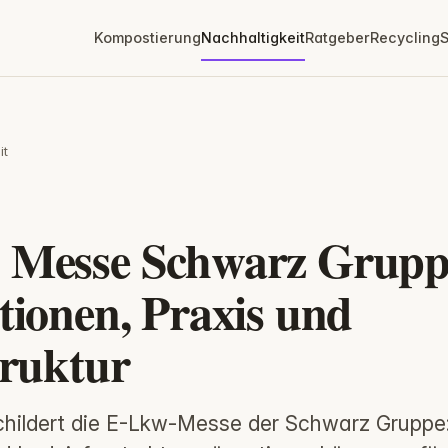
Kompostierung
Nachhaltigkeit
Ratgeber
Recycling
S
it
T
 Messe Schwarz Grupp
tionen, Praxis und
truktur
childert die E-Lkw-Messe der Schwarz Gruppe: 