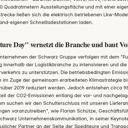
0 Quadratmetern Ausstellungsfläche und mit einer eige
trecke ließen sich die elektrisch betriebenen Lkw-Mode
and-eigenen Schnellladestationen laden.
ture Day" vernetzt die Branche und baut Vo
Unternehmen der Schwarz Gruppe verfolgen mit dem "Fut
g innerhalb der Logistikbranche zu intensivieren und die 
rverkehrs zu unterstützen. Die betriebsbedingten Emis
en im Zuge der gemeinsam erarbeiteten Klimastrategie b
nüber 2019 reduziert werden. Jedoch entstehen circa 98
teil der CO2-Emissionen entlang der vor- und nachgela
um suchen wir den Schulterschluss mit unseren Liefera
gen voranzutreiben", wie Florian Schütze, Geschäftsfüh
Schwarz Unternehmenskommunikation, in seiner Keynote e
sslicher Partner an der Seite der Spediteure und Transpo